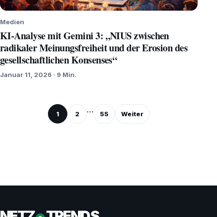
Medien
KI-Analyse mit Gemini 3: „NIUS zwischen
radikaler Meinungsfreiheit und der Erosion des
gesellschaftlichen Konsenses“
Januar 11, 2026 · 9 Min.
Seitennummerierung
…
1
2
55
Weiter
der
Beiträge
NETZ
TRENDS