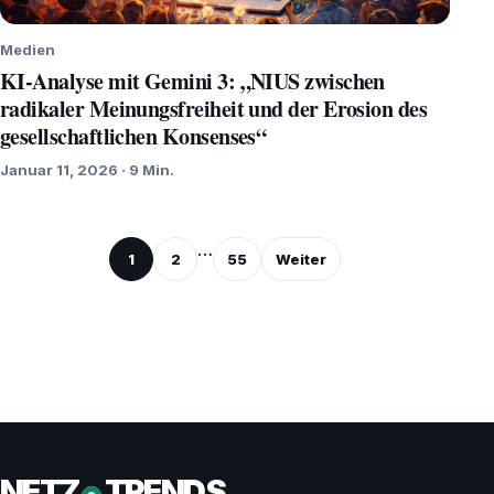
Medien
KI-Analyse mit Gemini 3: „NIUS zwischen
radikaler Meinungsfreiheit und der Erosion des
gesellschaftlichen Konsenses“
Januar 11, 2026 · 9 Min.
Seitennummerierung
…
1
2
55
Weiter
der
Beiträge
NETZ
TRENDS