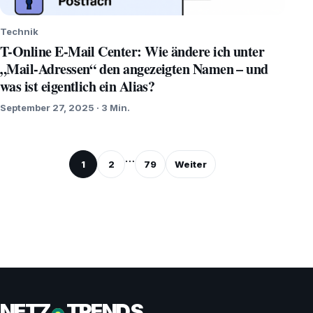
Technik
T-Online E-Mail Center: Wie ändere ich unter
„Mail-Adressen“ den angezeigten Namen – und
was ist eigentlich ein Alias?
September 27, 2025 · 3 Min.
Seitennummerierung
…
1
2
79
Weiter
der
Beiträge
NETZ
TRENDS