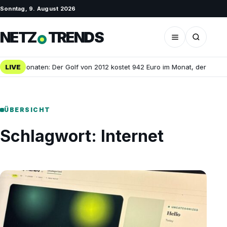
Sonntag, 9. August 2026
NETZ
TRENDS
 25 Monaten: Der Golf von 2012 kostet 942 Euro im Monat, der dreijähr
LIVE
ÜBERSICHT
Schlagwort:
Internet