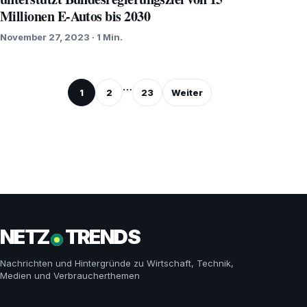
Millionen E-Autos bis 2030
November 27, 2023 · 1 Min.
Seitennummerierung
…
1
2
23
Weiter
der
Beiträge
NETZ
TRENDS
Nachrichten und Hintergründe zu Wirtschaft, Technik,
Medien und Verbraucherthemen