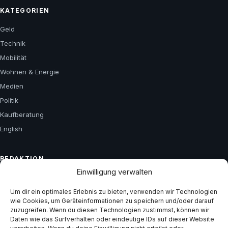
KATEGORIEN
Geld
Technik
Mobilität
Wohnen & Energie
Medien
Politik
Kaufberatung
English
REDAKTION
Einwilligung verwalten
Über uns
Kontakt
Um dir ein optimales Erlebnis zu bieten, verwenden wir Technologien
wie Cookies, um Geräteinformationen zu speichern und/oder darauf
Impressum
zuzugreifen. Wenn du diesen Technologien zustimmst, können wir
Daten wie das Surfverhalten oder eindeutige IDs auf dieser Website
Datenschutz