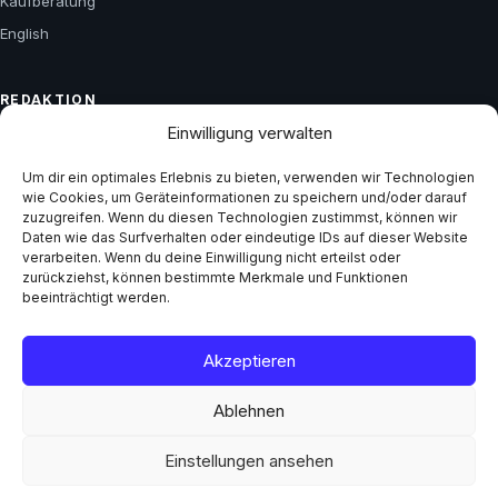
Kaufberatung
English
REDAKTION
Einwilligung verwalten
Über uns
Kontakt
Um dir ein optimales Erlebnis zu bieten, verwenden wir Technologien
wie Cookies, um Geräteinformationen zu speichern und/oder darauf
Impressum
zuzugreifen. Wenn du diesen Technologien zustimmst, können wir
Daten wie das Surfverhalten oder eindeutige IDs auf dieser Website
Datenschutz
verarbeiten. Wenn du deine Einwilligung nicht erteilst oder
zurückziehst, können bestimmte Merkmale und Funktionen
beeinträchtigt werden.
GESCHÄFTLICH
Mediadaten
Akzeptieren
Ablehnen
© 2026 Netz Trends
Einstellungen ansehen
Impressum
·
Datenschutz
·
AGB