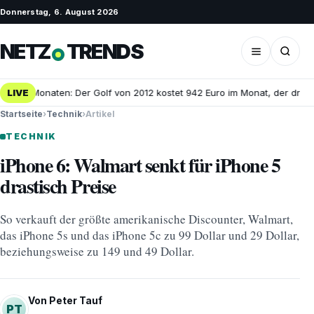
Donnerstag, 6. August 2026
NETZ
TRENDS
 in 25 Monaten: Der Golf von 2012 kostet 942 Euro im Monat, der dreij
LIVE
Startseite
›
Technik
›
Artikel
TECHNIK
iPhone 6: Walmart senkt für iPhone 5
drastisch Preise
So verkauft der größte amerikanische Discounter, Walmart,
das iPhone 5s und das iPhone 5c zu 99 Dollar und 29 Dollar,
beziehungsweise zu 149 und 49 Dollar.
Von Peter Tauf
PT