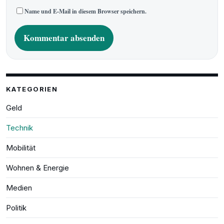
Name und E-Mail in diesem Browser speichern.
A
l
t
e
KATEGORIEN
r
n
Geld
a
t
Technik
i
v
e
Mobilität
:
Wohnen & Energie
Medien
Politik