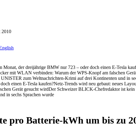
t 2010
English
im Monat, der dreijährige BMW nur 723 – oder doch einen E-Tesla kau
cker mit WLAN verbinden: Warum der WPS-Knopf am falschen Gerät
NISTER zum Weltnachrichten-Krimi auf drei Kontinenten und in se
 doch einen E-Tesla kaufen?
Netz-Trends wird neu gebaut: neues Layou
chen Gerät gesucht wird
Der Schweizer BLICK-Chefredaktor ist kein „
nd in sechs Sprachen wurde
e pro Batterie-kWh um bis zu 2