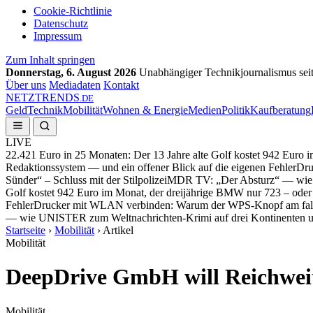
Cookie-Richtlinie
Datenschutz
Impressum
Zum Inhalt springen
Donnerstag, 6. August 2026
Unabhängiger Technikjournalismus sei
Über uns
Mediadaten
Kontakt
NETZ
TRENDS
.DE
Geld
Technik
Mobilität
Wohnen & Energie
Medien
Politik
Kaufberatung
LIVE
22.421 Euro in 25 Monaten: Der 13 Jahre alte Golf kostet 942 Euro 
Redaktionssystem — und ein offener Blick auf die eigenen Fehler
Dru
Sünder“ – Schluss mit der Stilpolizei
MDR TV: „Der Absturz“ — wie U
Golf kostet 942 Euro im Monat, der dreijährige BMW nur 723 – oder
Fehler
Drucker mit WLAN verbinden: Warum der WPS-Knopf am fals
— wie UNISTER zum Weltnachrichten-Krimi auf drei Kontinenten u
Startseite
›
Mobilität
›
Artikel
Mobilität
DeepDrive GmbH will Reichweit
Mobilität