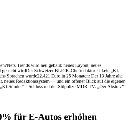
fen?
Netz-Trends wird neu gebaut: neues Layout, neues
 gesucht wird
Der Schweizer BLICK-Chefredaktor ist kein „KI-
chs Sprachen wurde
22.421 Euro in 25 Monaten: Der 13 Jahre alte
t, neues Redaktionssystem — und ein offener Blick auf die eigenen
KI-Sünder“ – Schluss mit der Stilpolizei
MDR TV: „Der Absturz“
0% für E-Autos erhöhen