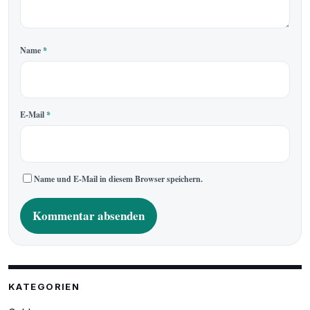
Name
*
E-Mail
*
Name und E-Mail in diesem Browser speichern.
A
l
t
e
KATEGORIEN
r
n