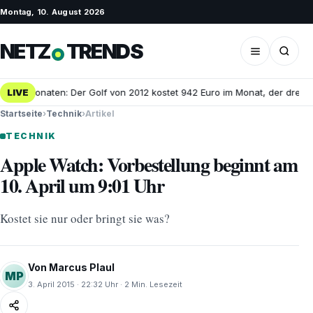
Montag, 10. August 2026
NETZ
TRENDS
n 25 Monaten: Der Golf von 2012 kostet 942 Euro im Monat, der dreijäh
LIVE
Startseite
›
Technik
›
Artikel
TECHNIK
Apple Watch: Vorbestellung beginnt am
10. April um 9:01 Uhr
Kostet sie nur oder bringt sie was?
Von Marcus Plaul
MP
3. April 2015 · 22:32 Uhr · 2 Min. Lesezeit