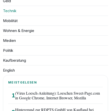
Geld
a
t
Technik
i
v
e
Mobilität
:
Wohnen & Energie
Medien
Politik
Kaufberatung
English
MEISTGELESEN
(Virus Loesch-Anleitung): Loeschen Sweet-Page.com
1
in Google Chrome, Internet Browser, Mozilla
Hintergrund zur RDPTS GmbH von Kaufland bei