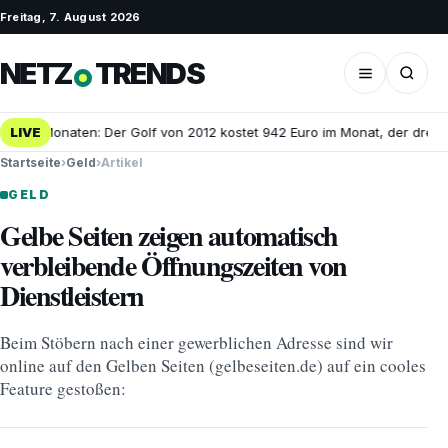
Freitag, 7. August 2026
NETZ
TRENDS
n 25 Monaten: Der Golf von 2012 kostet 942 Euro im Monat, der dreijäh
LIVE
Startseite
›
Geld
›
Artikel
GELD
Gelbe Seiten zeigen automatisch
verbleibende Öffnungszeiten von
Dienstleistern
Beim Stöbern nach einer gewerblichen Adresse sind wir
online auf den Gelben Seiten (gelbeseiten.de) auf ein cooles
Feature gestoßen: