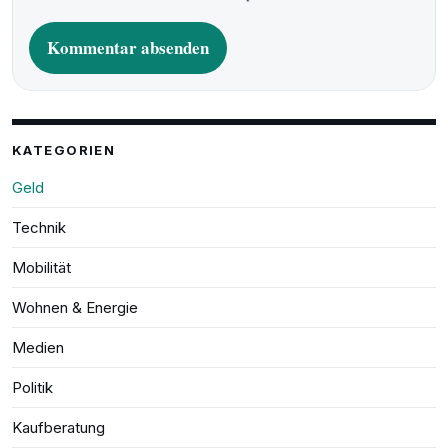
A
l
t
e
KATEGORIEN
r
n
Geld
a
t
Technik
i
v
e
Mobilität
:
Wohnen & Energie
Medien
Politik
Kaufberatung