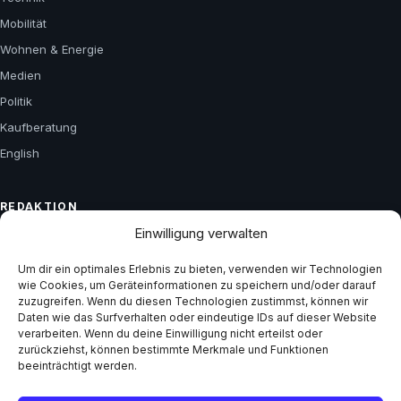
Mobilität
Wohnen & Energie
Medien
Politik
Kaufberatung
English
REDAKTION
Einwilligung verwalten
Über uns
Kontakt
Um dir ein optimales Erlebnis zu bieten, verwenden wir Technologien
wie Cookies, um Geräteinformationen zu speichern und/oder darauf
Impressum
zuzugreifen. Wenn du diesen Technologien zustimmst, können wir
Daten wie das Surfverhalten oder eindeutige IDs auf dieser Website
Datenschutz
verarbeiten. Wenn du deine Einwilligung nicht erteilst oder
zurückziehst, können bestimmte Merkmale und Funktionen
beeinträchtigt werden.
GESCHÄFTLICH