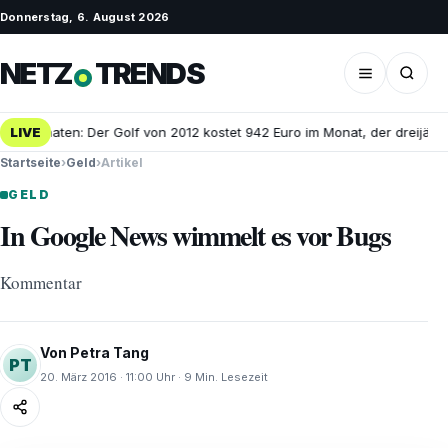
Donnerstag, 6. August 2026
NETZ
TRENDS
5 Monaten: Der Golf von 2012 kostet 942 Euro im Monat, der dreijährig
LIVE
Startseite
›
Geld
›
Artikel
GELD
In Google News wimmelt es vor Bugs
Kommentar
Von Petra Tang
PT
20. März 2016 · 11:00 Uhr · 9 Min. Lesezeit