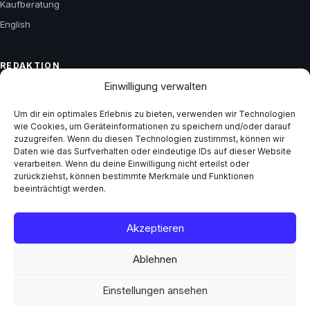
Kaufberatung
English
REDAKTION
Einwilligung verwalten
Über uns
Kontakt
Um dir ein optimales Erlebnis zu bieten, verwenden wir Technologien
wie Cookies, um Geräteinformationen zu speichern und/oder darauf
Impressum
zuzugreifen. Wenn du diesen Technologien zustimmst, können wir
Daten wie das Surfverhalten oder eindeutige IDs auf dieser Website
Datenschutz
verarbeiten. Wenn du deine Einwilligung nicht erteilst oder
zurückziehst, können bestimmte Merkmale und Funktionen
beeinträchtigt werden.
GESCHÄFTLICH
Mediadaten
Akzeptieren
Ablehnen
© 2026 Netz Trends
Einstellungen ansehen
Impressum
·
Datenschutz
·
AGB