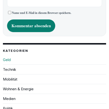
Name und E-Mail in diesem Browser speichern.
A
l
t
e
KATEGORIEN
r
n
Geld
a
t
Technik
i
v
e
Mobilität
:
Wohnen & Energie
Medien
Politik