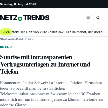
Samstag, 8. August 2026
NETZ
TRENDS
 Monaten: Der Golf von 2012 kostet 942 Euro im Monat, der dreijährige
LIVE
Startseite
›
Geld
›
Artikel
GELD
Sunrise mit intransparenten
Vertragsunterlagen zu Internet und
Telefon
Kommentar - In der Schweiz ist Internet, Telefon, Fernsehen
teuer. So bezahlt man beim staatlichen
Telekommunikationskonzern Swisscom leicht 130 Franken
monatlich nur um ins Internet gehen zu können, telefonieren
oder die Glotze …