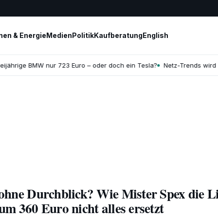
en & Energie
Medien
Politik
Kaufberatung
English
reijährige BMW nur 723 Euro – oder doch ein Tesla?
Netz-Trends wird 
 ohne Durchblick? Wie Mister Spex die Li
um 360 Euro nicht alles ersetzt