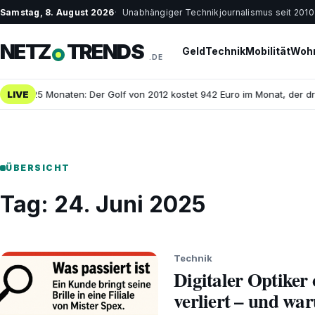
Samstag, 8. August 2026
Unabhängiger Technikjournalismus seit 2010
NETZ
TRENDS
Geld
Technik
Mobilität
Wohn
.DE
Euro in 25 Monaten: Der Golf von 2012 kostet 942 Euro im Monat, der d
LIVE
ÜBERSICHT
Tag:
24. Juni 2025
Technik
Digitaler Optiker
verliert – und war