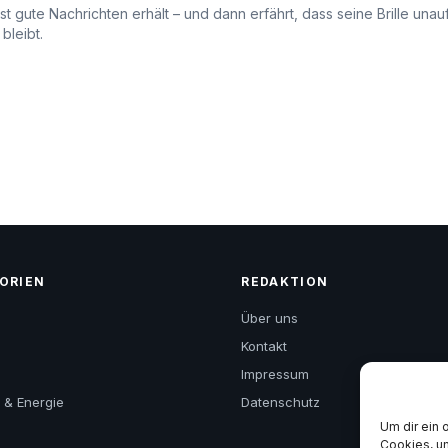
 gute Nachrichten erhält – und dann erfährt, dass seine Brille una
bleibt.
ORIEN
REDAKTION
Über uns
Kontakt
t
Impressum
& Energie
Datenschutz
Um dir ein 
Cookies, u