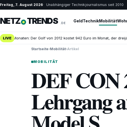
Freitag, 7. August 2026
Unabhängiger Technikjournalismus seit 2010
NETZ
TRENDS
Geld
Technik
Mobilität
Wohn
.DE
25 Monaten: Der Golf von 2012 kostet 942 Euro im Monat, der dreijähri
LIVE
Startseite
›
Mobilität
›
Artikel
MOBILITÄT
DEF CON 23
Lehrgang an
Model S