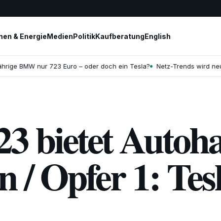
en & Energie
Medien
Politik
Kaufberatung
English
ge BMW nur 723 Euro – oder doch ein Tesla?
Netz-Trends wird neu geb
 bietet Autoh
 / Opfer 1: Tes