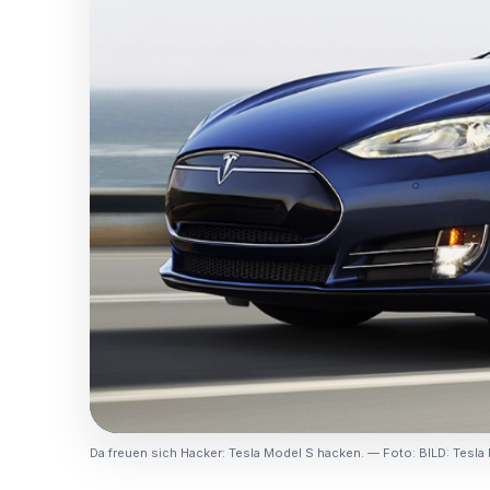
Da freuen sich Hacker: Tesla Model S hacken. — Foto: BILD: Tesla