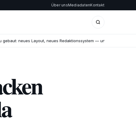
Über uns
Mediadaten
Kontakt
aut: neues Layout, neues Redaktionssystem — und ein offener Blick auf
acken
la